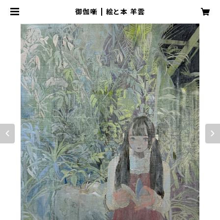
御伽噺 | 絵と本 羊雲