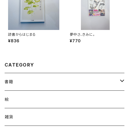
読書からはじまる
夢中さ、きみに。
¥836
¥770
CATEGORY
書籍
コミック
絵
小説
雑貨