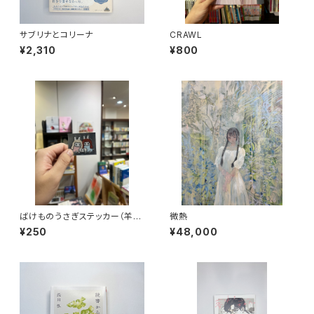
サブリナとコリーナ
CRAWL
¥2,310
¥800
ばけものうさぎステッカー（羊
微熱
雲）
¥250
¥48,000