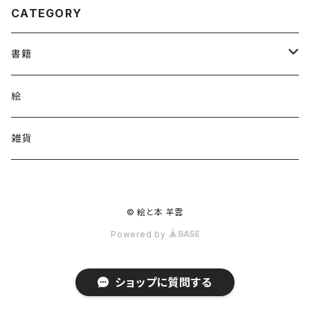
CATEGORY
書籍
コミック
絵
小説
雑貨
エッセイ
© 絵と本 羊雲
海外文学
Powered by
短歌
ショップに質問する